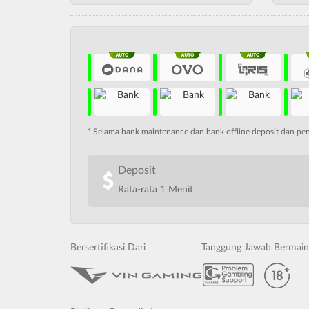
* Selama bank maintenance dan bank offline deposit dan pen
Deposit
Rata-rata 1 Menit
Bersertifikasi Dari
Tanggung Jawab Bermain