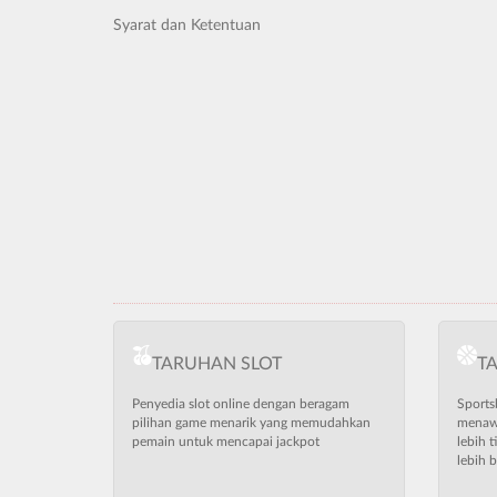
Syarat dan Ketentuan
TARUHAN SLOT
T
Penyedia slot online dengan beragam
Sports
pilihan game menarik yang memudahkan
menawa
pemain untuk mencapai jackpot
lebih 
lebih 