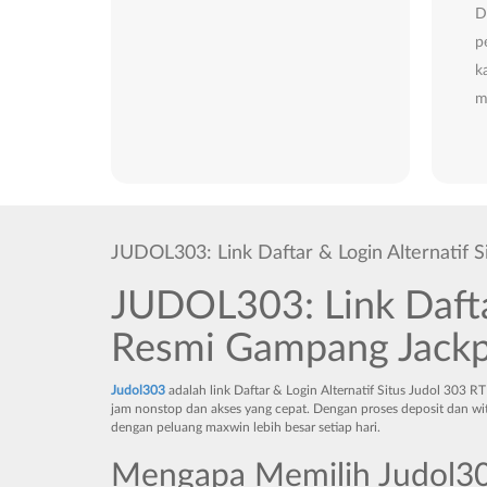
D
p
k
m
JUDOL303: Link Daftar & Login Alternatif 
JUDOL303: Link Daftar
Resmi Gampang Jack
Judol303
adalah link Daftar & Login Alternatif Situs Judol 303 
jam nonstop dan akses yang cepat. Dengan proses deposit dan wi
dengan peluang maxwin lebih besar setiap hari.
Mengapa Memilih Judol3