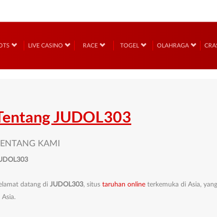
OTS
LIVE CASINO
RACE
TOGEL
OLAHRAGA
CRA
Tentang JUDOL303
TENTANG KAMI
UDOL303
elamat datang di
JUDOL303
, situs
taruhan online
terkemuka di Asia, yan
 Asia.