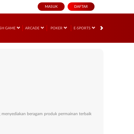
MASUK
DAFTAR
SH GAME
ARCADE
POKER
E-SPORTS
SABUNG AYAM
g menyediakan beragam produk permainan terbaik