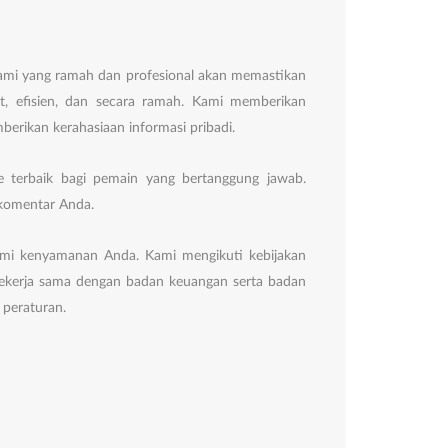
 kami yang ramah dan profesional akan memastikan
, efisien, dan secara ramah. Kami memberikan
erikan kerahasiaan informasi pribadi.
 terbaik bagi pemain yang bertanggung jawab.
 komentar Anda.
i kenyamanan Anda. Kami mengikuti kebijakan
bekerja sama dengan badan keuangan serta badan
 peraturan.