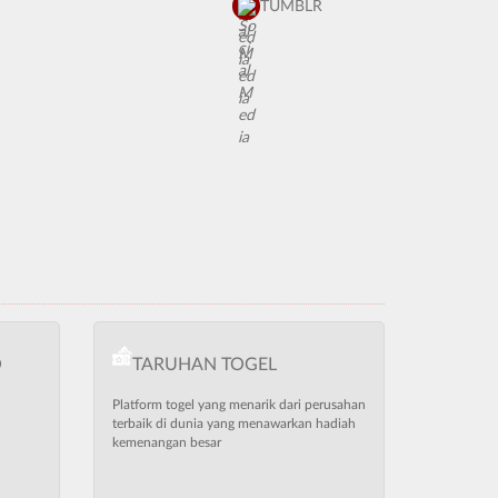
TUMBLR
O
TARUHAN TOGEL
Platform togel yang menarik dari perusahan
terbaik di dunia yang menawarkan hadiah
kemenangan besar