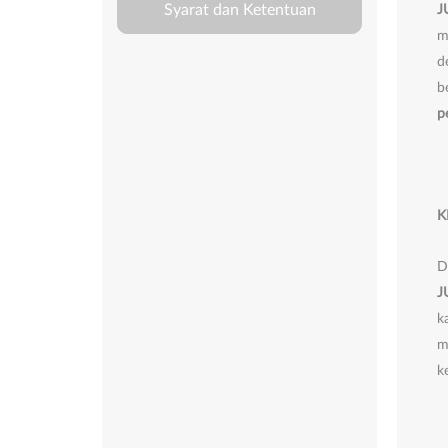
Syarat dan Ketentuan
J
m
d
b
p
K
D
J
k
m
k