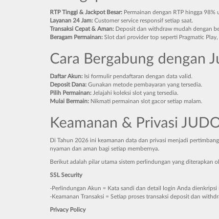
RTP Tinggi & Jackpot Besar:
Permainan dengan RTP hingga 98% un
Layanan 24 Jam:
Customer service responsif setiap saat.
Transaksi Cepat & Aman:
Deposit dan withdraw mudah dengan be
Beragam Permainan:
Slot dari provider top seperti Pragmatic Play
Cara Bergabung dengan J
Daftar Akun:
Isi formulir pendaftaran dengan data valid.
Deposit Dana:
Gunakan metode pembayaran yang tersedia.
Pilih Permainan:
Jelajahi koleksi slot yang tersedia.
Mulai Bermain:
Nikmati permainan slot gacor setiap malam.
Keamanan & Privasi JUD
Di Tahun 2026 ini keamanan data dan privasi menjadi pertimba
nyaman dan aman bagi setiap membernya.
Berikut adalah pilar utama sistem perlindungan yang diterapka
SSL Security
-Perlindungan Akun = Kata sandi dan detail login Anda dienkripsi 
-Keamanan Transaksi = Setiap proses transaksi deposit dan withd
Privacy Policy