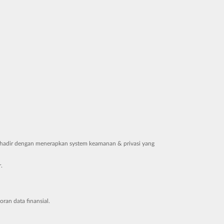
 hadir dengan menerapkan system keamanan & privasi yang
.
ran data finansial.