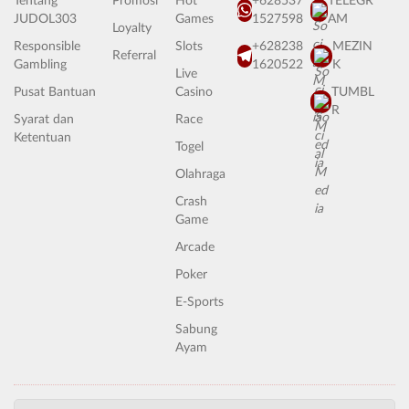
Tentang
Promosi
Hot
+628537
TELEGR
JUDOL303
Games
1527598
AM
Loyalty
Responsible
Slots
+628238
MEZIN
Referral
Gambling
1620522
K
Live
Pusat Bantuan
Casino
TUMBL
R
Syarat dan
Race
Ketentuan
Togel
Olahraga
Crash
Game
Arcade
Poker
E-Sports
Sabung
Ayam