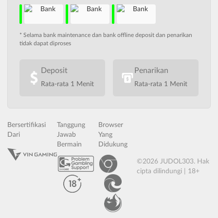
* Selama bank maintenance dan bank offline deposit dan penarikan
tidak dapat diproses
Deposit
Penarikan
Rata-rata 1 Menit
Rata-rata 1 Menit
Bersertifikasi
Tanggung
Browser
Dari
Jawab
Yang
Bermain
Didukung
©2026 JUDOL303. Hak
cipta dilindungi | 18+