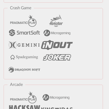
Crash Game
Arcade