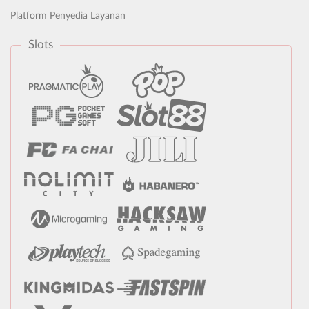
Platform Penyedia Layanan
Slots