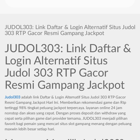
JUDOL303: Link Daftar & Login Alternatif Situs Judol
303 RTP Gacor Resmi Gampang Jackpot
JUDOL303: Link Daftar &
Login Alternatif Situs
Judol 303 RTP Gacor
Resmi Gampang Jackpot
Judol303
adalah link Daftar & Login Alternatif Situs Judol 303 RTP Gacor
Resmi Gampang Jackpot Hari Ini. Memberikan rekomendasi game dan Rtp
tertinggi 98% tingkat peluang jackpot terpercaya. layanan online 24 jam
nonstop dan akses yang cepat. Dengan proses deposit dan withdraw yang
cepat serta pilihan game dari provider ternama, JUDOL303 menjadi pilihan
favorit bagi pemain yang mencari situs slot gampang menang dengan peluang
maxwin lebih besar setiap hari.