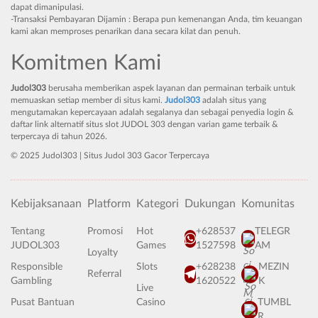
dapat dimanipulasi.
-Transaksi Pembayaran Dijamin : Berapa pun kemenangan Anda, tim keuangan
kami akan memproses penarikan dana secara kilat dan penuh.
Komitmen Kami
Judol303
berusaha memberikan aspek layanan dan permainan terbaik untuk
memuaskan setiap member di situs kami.
Judol303
adalah situs yang
mengutamakan kepercayaan adalah segalanya dan sebagai penyedia login &
daftar link alternatif situs slot JUDOL 303 dengan varian game terbaik &
terpercaya di tahun 2026.
© 2025 Judol303 | Situs Judol 303 Gacor Terpercaya
Kebijaksanaan
Platform
Kategori
Dukungan
Komunitas
Tentang
Promosi
Hot
+628537
TELEGR
JUDOL303
Games
1527598
AM
Loyalty
Responsible
Slots
+628238
MEZIN
Referral
Gambling
1620522
K
Live
Pusat Bantuan
Casino
TUMBL
R