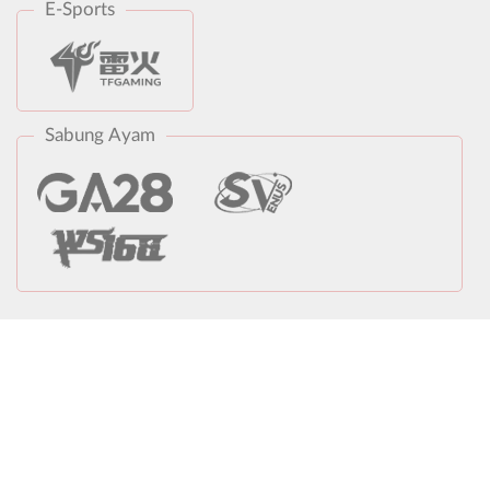
E-Sports
Sabung Ayam