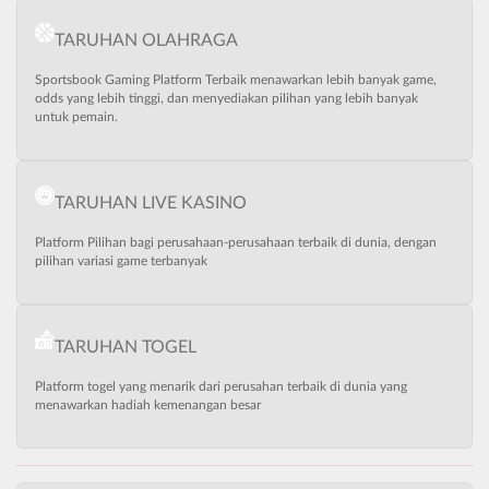
TARUHAN OLAHRAGA
Sportsbook Gaming Platform Terbaik menawarkan lebih banyak game,
odds yang lebih tinggi, dan menyediakan pilihan yang lebih banyak
untuk pemain.
TARUHAN LIVE KASINO
Platform Pilihan bagi perusahaan-perusahaan terbaik di dunia, dengan
pilihan variasi game terbanyak
TARUHAN TOGEL
Platform togel yang menarik dari perusahan terbaik di dunia yang
menawarkan hadiah kemenangan besar