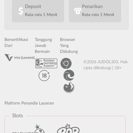
Deposit
Penarikan
Rata-rata 1 Menit
Rata-rata 1 Menit
Bersertifikasi
Tanggung
Browser
Dari
Jawab
Yang
Bermain
Didukung
©2026 JUDOL303. Hak
cipta dilindungi | 18+
Platform Penyedia Layanan
Slots