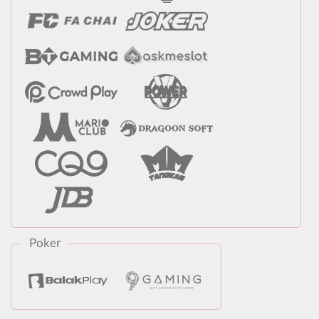
Poker