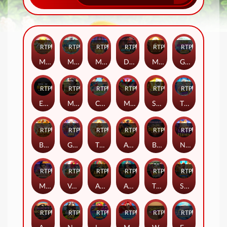
RTP
98%
RTP
97%
RTP
95%
RTP
95%
RTP
96%
RTP
96%
Mahjong Legend
Mahjong of the White Tiger
Mahjong Legend Xmas
Dino Gems
Mahjong Legacy
Government Disco
RTP
96%
RTP
97%
RTP
95%
RTP
95%
RTP
96%
RTP
96%
Epic of Aztec
Mafia Ways
Cupid's Garden
Mahjong of the Phoenix
Super Ace X
The Beat of Olympus 1000
RTP
98%
RTP
97%
RTP
98%
RTP
98%
RTP
95%
RTP
95%
Blessing of the Tiger
Government Joke
The Monkey King
Aztec Legend
Blessing of the Dragon
Neko Reborn
RTP
96%
RTP
98%
RTP
94%
RTP
81%
RTP
93%
RTP
81%
Mafia Ways II : Metro Haven Heist
Veggies Bonanza
Aztec Empire
Aztec Empire 1000
The King Joker
Subway Runner
RTP
95%
RTP
95%
RTP
81%
RTP
91%
RTP
91%
RTP
85%