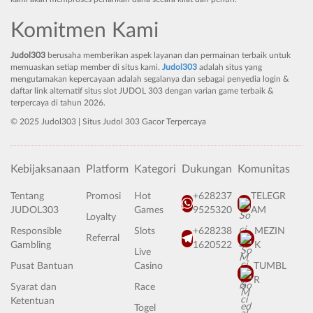
Komitmen Kami
Judol303
berusaha memberikan aspek layanan dan permainan terbaik untuk
memuaskan setiap member di situs kami.
Judol303
adalah situs yang
mengutamakan kepercayaan adalah segalanya dan sebagai penyedia login &
daftar link alternatif situs slot JUDOL 303 dengan varian game terbaik &
terpercaya di tahun 2026.
© 2025 Judol303 | Situs Judol 303 Gacor Terpercaya
Kebijaksanaan
Platform
Kategori
Dukungan
Komunitas
Tentang
Promosi
Hot
+628237
TELEGR
JUDOL303
Games
9525320
AM
Loyalty
Responsible
Slots
+628238
MEZIN
Referral
Gambling
1620522
K
Live
Pusat Bantuan
Casino
TUMBL
R
Syarat dan
Race
Ketentuan
Togel