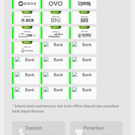
* Selama bank maintenance dan bank offline deposit dan penarikan
tidak dapat diproses
Deposit
Penarikan