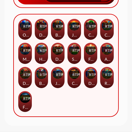
RTP
89%
RTP
90%
RTP
91%
RTP
92%
RTP
93%
RTP
92%
Ocean King Jackpot
Dragon Fortune
Boom Legend
Jackpot Fishing 2
Circus Jackpot
Crazy Hunter
RTP
95%
RTP
81%
RTP
83%
RTP
87%
RTP
80%
RTP
81%
Mega Fishing
Happy Fishing
Dinosaur Tycoon II
Secret Treasure
Fortune King Jackpot
All-star Fishing
RTP
84%
RTP
82%
RTP
91%
RTP
82%
RTP
93%
RTP
84%
Dinosaur Tycoon
Bombing Fishing
Jackpot Fishing
Crazy Hunter 2
Dragon Treasure
Royal Fishing
RTP
95%
FORTUNE ZOMBIE