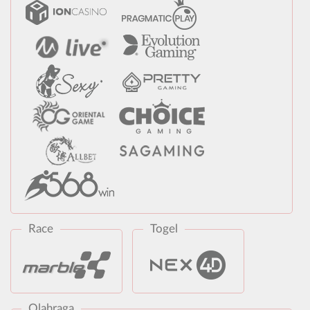
Race
Togel
Olahraga