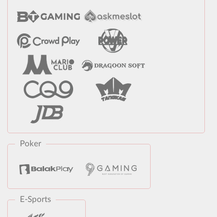
Poker
E-Sports