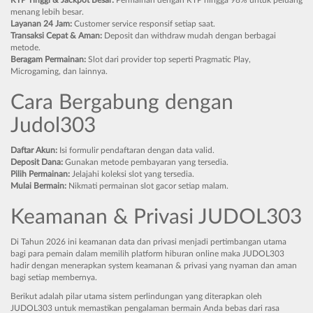
RTP Tinggi & Jackpot Besar:
Permainan dengan RTP hingga 98% untuk peluang
menang lebih besar.
Layanan 24 Jam:
Customer service responsif setiap saat.
Transaksi Cepat & Aman:
Deposit dan withdraw mudah dengan berbagai
metode.
Beragam Permainan:
Slot dari provider top seperti Pragmatic Play,
Microgaming, dan lainnya.
Cara Bergabung dengan
Judol303
Daftar Akun:
Isi formulir pendaftaran dengan data valid.
Deposit Dana:
Gunakan metode pembayaran yang tersedia.
Pilih Permainan:
Jelajahi koleksi slot yang tersedia.
Mulai Bermain:
Nikmati permainan slot gacor setiap malam.
Keamanan & Privasi JUDOL303
Di Tahun 2026 ini keamanan data dan privasi menjadi pertimbangan utama
bagi para pemain dalam memilih platform hiburan online maka JUDOL303
hadir dengan menerapkan system keamanan & privasi yang nyaman dan aman
bagi setiap membernya.
Berikut adalah pilar utama sistem perlindungan yang diterapkan oleh
JUDOL303 untuk memastikan pengalaman bermain Anda bebas dari rasa