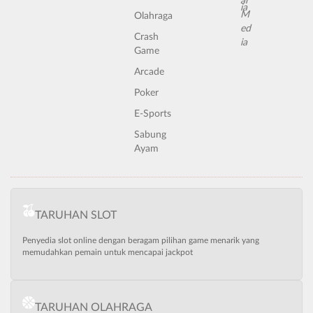
Olahraga
Crash
Game
Arcade
Poker
E-Sports
Sabung
Ayam
TARUHAN SLOT
Penyedia slot online dengan beragam pilihan game menarik yang
memudahkan pemain untuk mencapai jackpot
TARUHAN OLAHRAGA