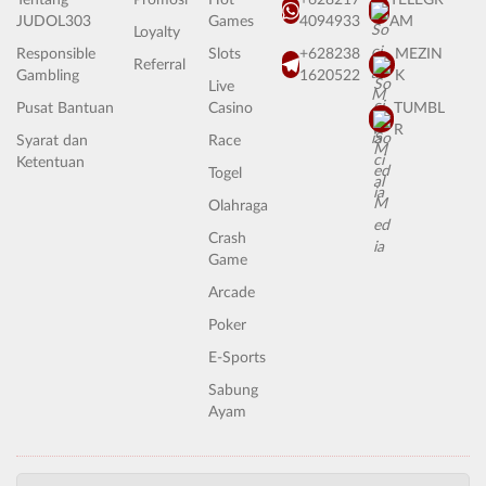
JUDOL303
Games
4094933
AM
Loyalty
Responsible
Slots
+628238
MEZIN
Referral
Gambling
1620522
K
Live
Pusat Bantuan
Casino
TUMBL
R
Syarat dan
Race
Ketentuan
Togel
Olahraga
Crash
Game
Arcade
Poker
E-Sports
Sabung
Ayam