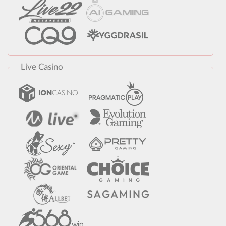
Live Casino