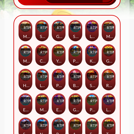
RTP
RTP
RTP
97%
RTP
95%
RTP
97%
RTP
Mahjong Frenzy
Sharkalicious
Gods of Asgard
Sky Chasers
Legend of King Kong
Mahjong Frenzy : Tiles of Fortunes
RTP
RTP
95%
RTP
RTP
96%
RTP
98%
RTP
96%
Money Tree Slot
CNY Fever
Yokai Treasure
Paw House
Kirin Legends
Golden Lion
RTP
96%
RTP
RTP
95%
RTP
96%
RTP
95%
RTP
98%
Highway Kings HD
Lost Paradise 2
Play If You Dare
Bozo's Trick
Sky Lantern
Royal Pastry Chef
RTP
RTP
RTP
RTP
RTP
95%
RTP
98%
Elementalist
Magic Lamp Carnival
Evil Queen Cauldron
Gate of Ninja
Paw House 2
Let's Party
RTP
RTP
96%
RTP
RTP
RTP
RTP
95%