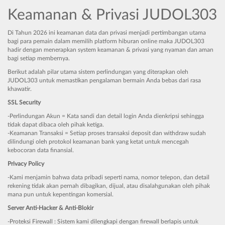
Keamanan & Privasi JUDOL303
Di Tahun 2026 ini keamanan data dan privasi menjadi pertimbangan utama
bagi para pemain dalam memilih platform hiburan online maka JUDOL303
hadir dengan menerapkan system keamanan & privasi yang nyaman dan aman
bagi setiap membernya.
Berikut adalah pilar utama sistem perlindungan yang diterapkan oleh
JUDOL303 untuk memastikan pengalaman bermain Anda bebas dari rasa
khawatir.
SSL Security
-Perlindungan Akun = Kata sandi dan detail login Anda dienkripsi sehingga
tidak dapat dibaca oleh pihak ketiga.
-Keamanan Transaksi = Setiap proses transaksi deposit dan withdraw sudah
dilindungi oleh protokol keamanan bank yang ketat untuk mencegah
kebocoran data finansial.
Privacy Policy
-Kami menjamin bahwa data pribadi seperti nama, nomor telepon, dan detail
rekening tidak akan pernah dibagikan, dijual, atau disalahgunakan oleh pihak
mana pun untuk kepentingan komersial.
Server Anti-Hacker & Anti-Blokir
-Proteksi Firewall : Sistem kami dilengkapi dengan firewall berlapis untuk