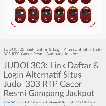
Spirit of Nine Tails
Nezha And The Dragon Emperor
Ragnar's Conquest
Amon Ra's Relic
Four Scholars
Three Kingdoms Slot
RTP
RTP
97%
RTP
96%
RTP
96%
RTP
95%
RTP
Heavenly Fortune
More & More Love
Crazy Miner
The Beanstalk
Trains of India
Jewel Space
JUDOL303: Link Daftar & Login Alternatif Situs Judol
303 RTP Gacor Resmi Gampang Jackpot
JUDOL303: Link Daftar &
Login Alternatif Situs
Judol 303 RTP Gacor
Resmi Gampang Jackpot
Judol303
adalah link Daftar & Login Alternatif Situs Judol 303 RTP Gacor