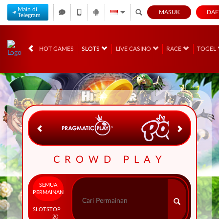
Main di
MASUK
DAF
Telegram
IDR
12,687,027,
HOT GAMES
SLOTS
LIVE CASINO
RACE
TOGEL
CROWD PLAY
SEMUA
PERMAINAN
SLOTS
TOP
20