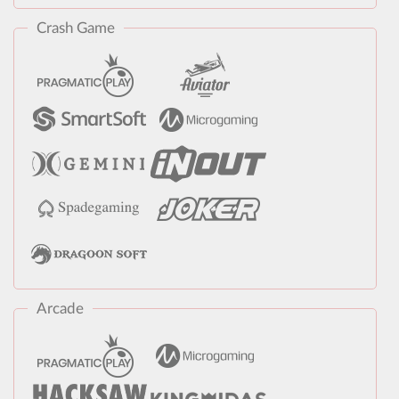
Crash Game
Arcade