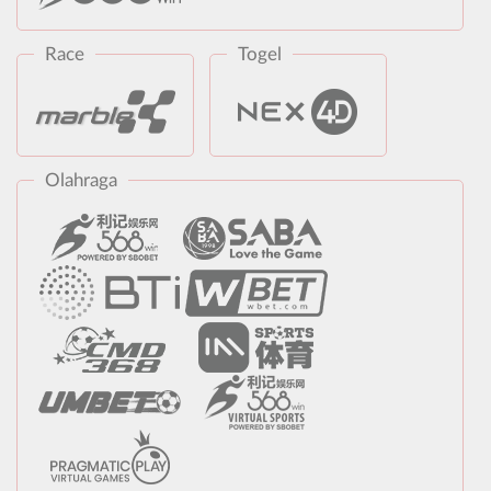
Race
Togel
Olahraga