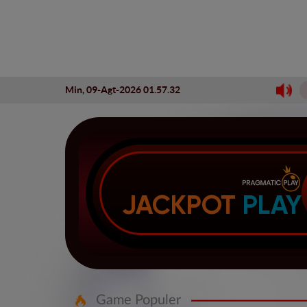
Min, 09-Agt-2026 01.57.32
liharaan Terjadwal: PP Virtual Sports pada 30-Jun-2026 dari 14.59.59 sampai 30-Se
JACKPOT
PLAY
Game Populer