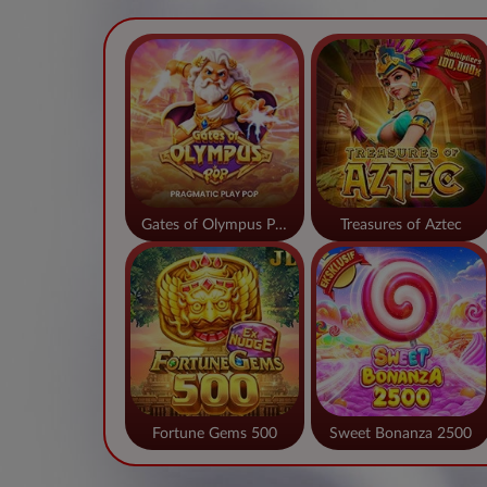
Gates of Olympus POP
Treasures of Aztec
Fortune Gems 500
Sweet Bonanza 2500