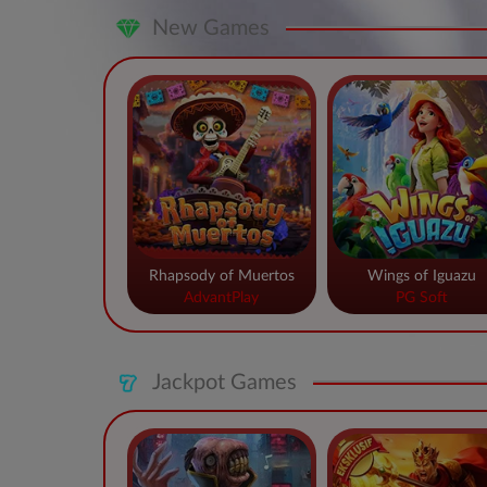
New Games
Rhapsody of Muertos
Wings of Iguazu
AdvantPlay
PG Soft
Jackpot Games