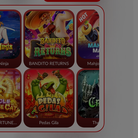
Ninja
BANDITO RETURNS
Mahjong Magic
MUSCLE FORTUNE CAT
Pedas Gila
The Crypt
C