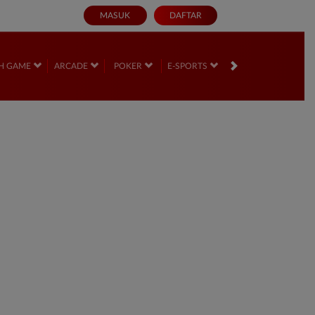
MASUK
DAFTAR
H GAME
ARCADE
POKER
E-SPORTS
SABUNG AYAM