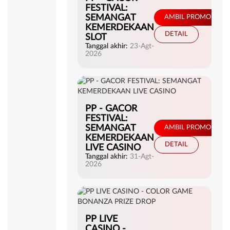
FESTIVAL:
SEMANGAT
AMBIL PROMO
KEMERDEKAAN
DETAIL
SLOT
Tanggal akhir:
23-Agt-
2026
PP - GACOR
FESTIVAL:
SEMANGAT
AMBIL PROMO
KEMERDEKAAN
DETAIL
LIVE CASINO
Tanggal akhir:
31-Agt-
2026
PP LIVE
CASINO -