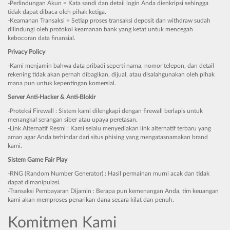
-Perlindungan Akun = Kata sandi dan detail login Anda dienkripsi sehingga
tidak dapat dibaca oleh pihak ketiga.
-Keamanan Transaksi = Setiap proses transaksi deposit dan withdraw sudah
dilindungi oleh protokol keamanan bank yang ketat untuk mencegah
kebocoran data finansial.
Privacy Policy
-Kami menjamin bahwa data pribadi seperti nama, nomor telepon, dan detail
rekening tidak akan pernah dibagikan, dijual, atau disalahgunakan oleh pihak
mana pun untuk kepentingan komersial.
Server Anti-Hacker & Anti-Blokir
-Proteksi Firewall : Sistem kami dilengkapi dengan firewall berlapis untuk
menangkal serangan siber atau upaya peretasan.
-Link Alternatif Resmi : Kami selalu menyediakan link alternatif terbaru yang
aman agar Anda terhindar dari situs phising yang mengatasnamakan brand
kami.
Sistem Game Fair Play
-RNG (Random Number Generator) : Hasil permainan murni acak dan tidak
dapat dimanipulasi.
-Transaksi Pembayaran Dijamin : Berapa pun kemenangan Anda, tim keuangan
kami akan memproses penarikan dana secara kilat dan penuh.
Komitmen Kami