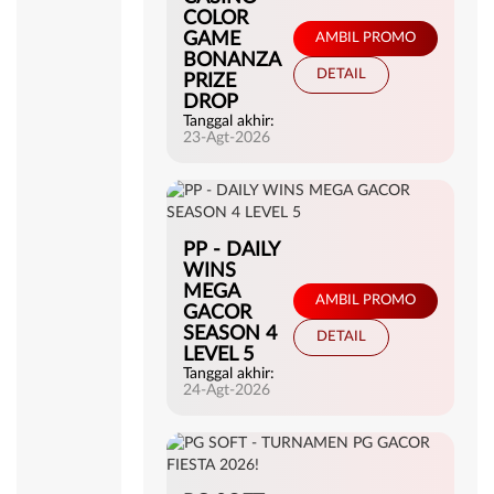
COLOR
GAME
AMBIL PROMO
BONANZA
DETAIL
PRIZE
DROP
Tanggal akhir:
23-Agt-2026
PP - DAILY
WINS
MEGA
AMBIL PROMO
GACOR
SEASON 4
DETAIL
LEVEL 5
Tanggal akhir:
24-Agt-2026