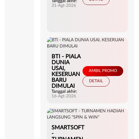
Tanggal akhir:
31-Agt-2026
BTI - PIALA
DUNIA
USAI,
AMBIL PROMO
KESERUAN
BARU
DETAIL
DIMULAI
Tanggal akhir:
16-Agt-2026
SMARTSOFT
-