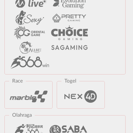
Race
Togel
Olahraga