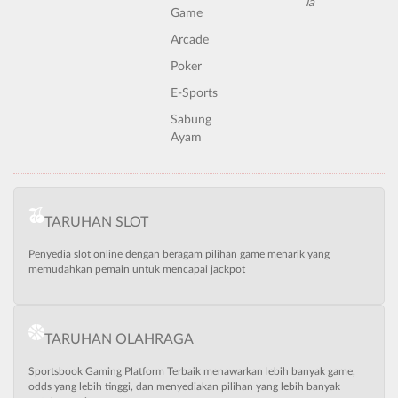
Game
Arcade
Poker
E-Sports
Sabung
Ayam
TARUHAN SLOT
Penyedia slot online dengan beragam pilihan game menarik yang
memudahkan pemain untuk mencapai jackpot
TARUHAN OLAHRAGA
Sportsbook Gaming Platform Terbaik menawarkan lebih banyak game,
odds yang lebih tinggi, dan menyediakan pilihan yang lebih banyak