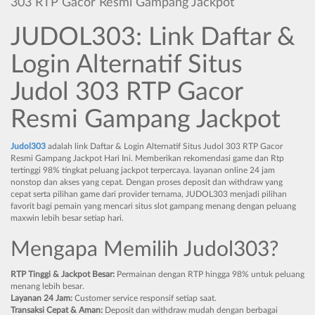
303 RTP Gacor Resmi Gampang Jackpot
JUDOL303: Link Daftar &
Login Alternatif Situs
Judol 303 RTP Gacor
Resmi Gampang Jackpot
Judol303
adalah link Daftar & Login Alternatif Situs Judol 303 RTP Gacor
Resmi Gampang Jackpot Hari Ini. Memberikan rekomendasi game dan Rtp
tertinggi 98% tingkat peluang jackpot terpercaya. layanan online 24 jam
nonstop dan akses yang cepat. Dengan proses deposit dan withdraw yang
cepat serta pilihan game dari provider ternama, JUDOL303 menjadi pilihan
favorit bagi pemain yang mencari situs slot gampang menang dengan peluang
maxwin lebih besar setiap hari.
Mengapa Memilih Judol303?
RTP Tinggi & Jackpot Besar:
Permainan dengan RTP hingga 98% untuk peluang
menang lebih besar.
Layanan 24 Jam:
Customer service responsif setiap saat.
Transaksi Cepat & Aman:
Deposit dan withdraw mudah dengan berbagai