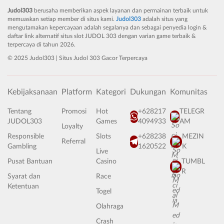
Judol303
berusaha memberikan aspek layanan dan permainan terbaik untuk
memuaskan setiap member di situs kami.
Judol303
adalah situs yang
mengutamakan kepercayaan adalah segalanya dan sebagai penyedia login &
daftar link alternatif situs slot JUDOL 303 dengan varian game terbaik &
terpercaya di tahun 2026.
© 2025 Judol303 | Situs Judol 303 Gacor Terpercaya
Kebijaksanaan
Platform
Kategori
Dukungan
Komunitas
Tentang
Promosi
Hot
+628217
TELEGR
JUDOL303
Games
4094933
AM
Loyalty
Responsible
Slots
+628238
MEZIN
Referral
Gambling
1620522
K
Live
Pusat Bantuan
Casino
TUMBL
R
Syarat dan
Race
Ketentuan
Togel
Olahraga
Crash