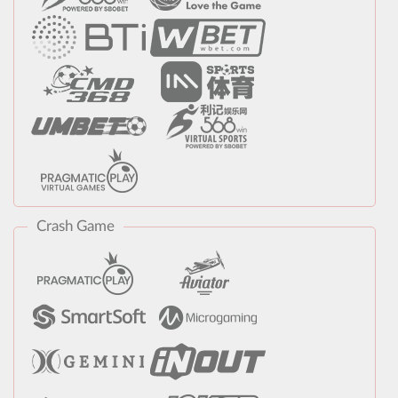
Crash Game