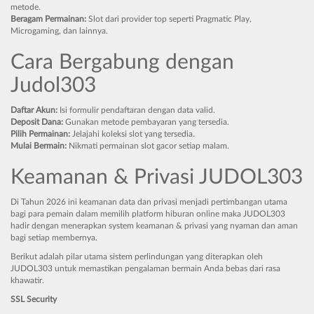
metode.
Beragam Permainan:
Slot dari provider top seperti Pragmatic Play,
Microgaming, dan lainnya.
Cara Bergabung dengan
Judol303
Daftar Akun:
Isi formulir pendaftaran dengan data valid.
Deposit Dana:
Gunakan metode pembayaran yang tersedia.
Pilih Permainan:
Jelajahi koleksi slot yang tersedia.
Mulai Bermain:
Nikmati permainan slot gacor setiap malam.
Keamanan & Privasi JUDOL303
Di Tahun 2026 ini keamanan data dan privasi menjadi pertimbangan utama
bagi para pemain dalam memilih platform hiburan online maka JUDOL303
hadir dengan menerapkan system keamanan & privasi yang nyaman dan aman
bagi setiap membernya.
Berikut adalah pilar utama sistem perlindungan yang diterapkan oleh
JUDOL303 untuk memastikan pengalaman bermain Anda bebas dari rasa
khawatir.
SSL Security